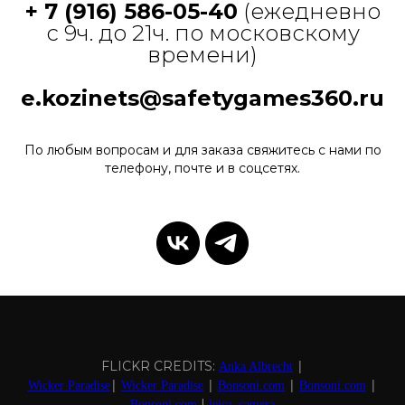
+ 7 (916) 586-05-40
(ежедневно
с 9ч. до 21ч. по московскому
времени)
e.kozinets@safetygames360.ru
По любым вопросам и для заказа свяжитесь с нами по
телефону, почте и в соцсетях.
|
FLICKR CREDITS:
Anka Albrecht
|
|
|
|
Wicker Paradise
Wicker Paradise
Bonsoni.com
Bonsoni.com
|
Bonsoni.com
leica_camera