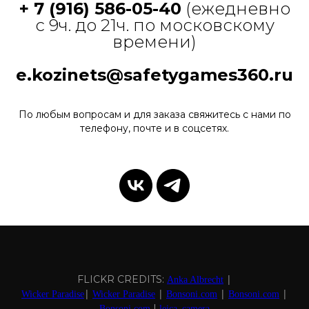
+ 7 (916) 586-05-40
(ежедневно
с 9ч. до 21ч. по московскому
времени)
e.kozinets@safetygames360.ru
По любым вопросам и для заказа свяжитесь с нами по
телефону, почте и в соцсетях.
|
FLICKR CREDITS:
Anka Albrecht
|
|
|
|
Wicker Paradise
Wicker Paradise
Bonsoni.com
Bonsoni.com
|
Bonsoni.com
leica_camera